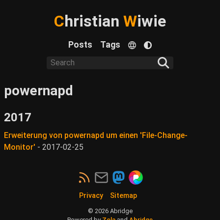
C
hristian
W
iwie
Posts
Tags
powernapd
2017
Erweiterung von powernapd um einen 'File-Change-
Monitor'
-
2017-02-25
Privacy
Sitemap
©
2026
Abridge
Powered by
Zola
and
Abridge