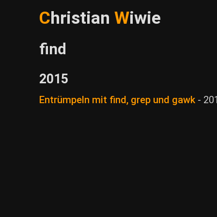
C
hristian
W
iwie
find
2015
Entrümpeln mit find, grep und gawk
-
20